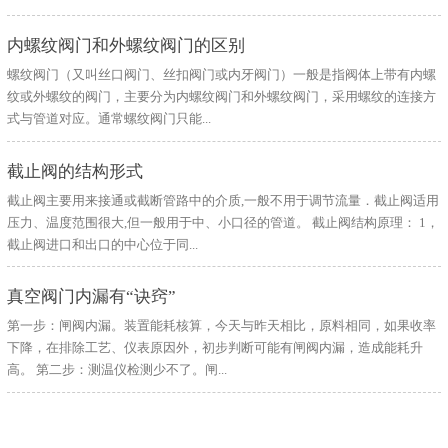
话:17851
内螺纹阀门和外螺纹阀门的区别
螺纹阀门（又叫丝口阀门、丝扣阀门或内牙阀门）一般是指阀体上带有内螺
纹或外螺纹的阀门，主要分为内螺纹阀门和外螺纹阀门，采用螺纹的连接方
式与管道对应。通常螺纹阀门只能...
截止阀的结构形式
截止阀主要用来接通或截断管路中的介质,一般不用于调节流量．截止阀适用
压力、温度范围很大,但一般用于中、小口径的管道。 截止阀结构原理： 1，
截止阀进口和出口的中心位于同...
真空阀门内漏有“诀窍”
第一步：闸阀内漏。装置能耗核算，今天与昨天相比，原料相同，如果收率
下降，在排除工艺、仪表原因外，初步判断可能有闸阀内漏，造成能耗升
高。 第二步：测温仪检测少不了。闸...