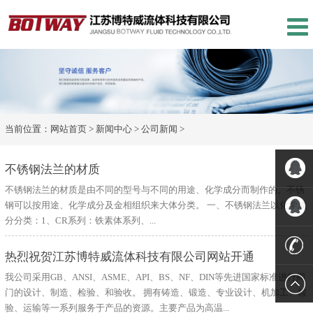
当前位置：
网站首页
>
新闻中心
>
公司新闻
>
不锈钢法兰的材质
不锈钢法兰的材质是由不同的型号与不同的用途、化学成分而制作的。不锈
钢可以按用途、化学成分及金相组织来大体分类。 一、不锈钢法兰以化学成
QQ客
分分类：1、CR系列：铁素体系列、...
服:31564
QQ客
热烈祝贺江苏博特威流体科技有限公司网站开通
我公司采用GB、ANSI、ASME、API、BS、NF、DIN等先进国家标准进行阀
服:53169
电
门的设计、制造、检验、和验收。 拥有铸造、锻造、专业设计、机加工、检
验、运输等一系列服务于产品的资源。主要产品为高温...